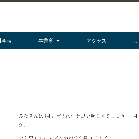
料金表
事業所
アクセス
よ
みなさんは3月と言えば何を思い起こすでしょう。3
が、
いち早くやって来るのがひな祭りです！